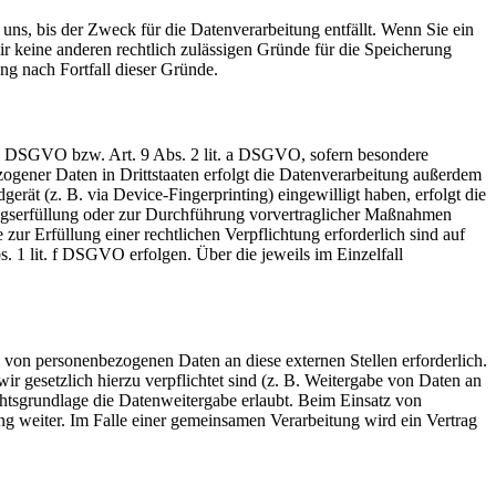
uns, bis der Zweck für die Datenverarbeitung entfällt. Wenn Sie ein
r keine anderen rechtlich zulässigen Gründe für die Speicherung
ng nach Fortfall dieser Gründe.
t. a DSGVO bzw. Art. 9 Abs. 2 lit. a DSGVO, sofern besondere
ogener Daten in Drittstaaten erfolgt die Datenverarbeitung außerdem
rät (z. B. via Device-Fingerprinting) eingewilligt haben, erfolgt die
ragserfüllung oder zur Durchführung vorvertraglicher Maßnahmen
zur Erfüllung einer rechtlichen Verpflichtung erforderlich sind auf
. 1 lit. f DSGVO erfolgen. Über die jeweils im Einzelfall
 von personenbezogenen Daten an diese externen Stellen erforderlich.
r gesetzlich hierzu verpflichtet sind (z. B. Weitergabe von Daten an
chtsgrundlage die Datenweitergabe erlaubt. Beim Einsatz von
g weiter. Im Falle einer gemeinsamen Verarbeitung wird ein Vertrag