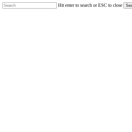
Skip
Hit enter to search or ESC to close
Sea
to
Close
main
Search
content